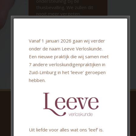
ondersteuning bij de
thuisbevalling. We zullen dit
nooit meer vergeten.
Kimberley
Vanaf 1 januari 2026 gaan wij verder
onder de naam Leeve Verloskunde.
Een nieuwe praktijk die wij samen met
7 andere verloskundigenpraktijken in
Zuid-Limburg in het ‘leeve’ geroepen
hebben.
Contactgegevens
Verloskundige praktijk MAMA
Akerstraat Noord 74
Uit liefde voor alles wat ons ‘leef’ is.
6431 HN Hoensbroek