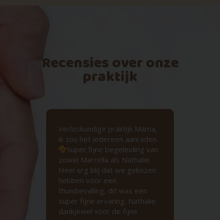
Recensies over onze
praktijk
tijk
Verloskundige praktijk Mama,
Natu
ik zou het iedereen aanraden.
Marc
Super fijne begeleiding van
onz
zowel Marcella als Nathalie.
bege
Heel erg blij dat we gekozen
hebben voor een
thuisbevalling, dit was een
My
super fijne ervaring. Nathalie
dankjewel voor de fijne