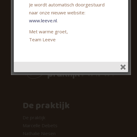
Je wordt automatisch doorgestuurd
045-2084100
naar onze nieuwe website:
info@verloskundigepraktijkmama.nl
www.leeve.nl
.
www.verloskundigepraktijkmama.nl
Met warme groet,
Team Leeve
De praktijk
De praktijk
Marcelle Debets
Nathalie Niesen