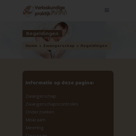
Regeldingen
Home
>
Zwangerschap
>
Regeldingen
Informatie op deze pagina:
Zwangerschap
Zwangerschapscontroles
Onderzoeken
Miskraam
Meerling
Cursussen