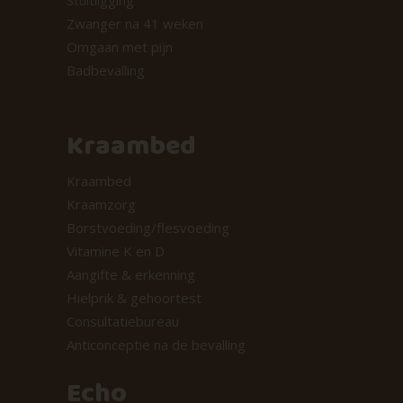
Stuitligging
Zwanger na 41 weken
Omgaan met pijn
Badbevalling
Kraambed
Kraambed
Kraamzorg
Borstvoeding/flesvoeding
Vitamine K en D
Aangifte & erkenning
Hielprik & gehoortest
Consultatiebureau
Anticonceptie na de bevalling
Echo