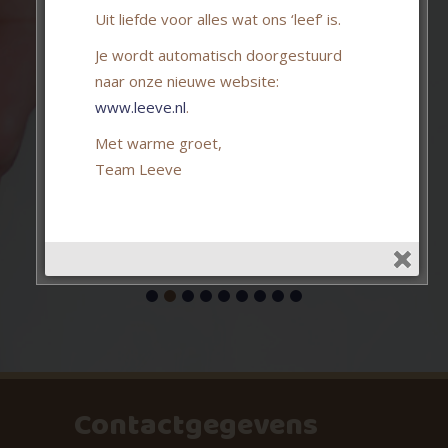
Uit liefde voor alles wat ons ‘leef’ is.
thuisbevalling, dit was een
My
super fijne ervaring. Nathalie
Je wordt automatisch doorgestuurd
dankjewel voor de fijne
naar onze nieuwe website:
ondersteuning bij de
thuisbevalling. We zullen dit
www.leeve.nl
.
nooit meer vergeten.
Met warme groet,
Team Leeve
Kimberley
Contactgegevens