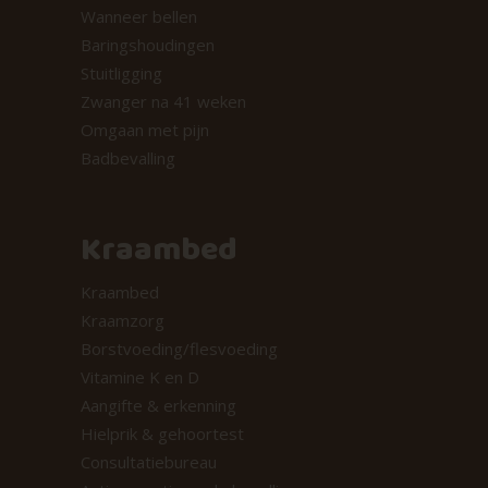
Wanneer bellen
Baringshoudingen
Stuitligging
Zwanger na 41 weken
Omgaan met pijn
Badbevalling
Kraambed
Kraambed
Kraamzorg
Borstvoeding/flesvoeding
Vitamine K en D
Aangifte & erkenning
Hielprik & gehoortest
Consultatiebureau