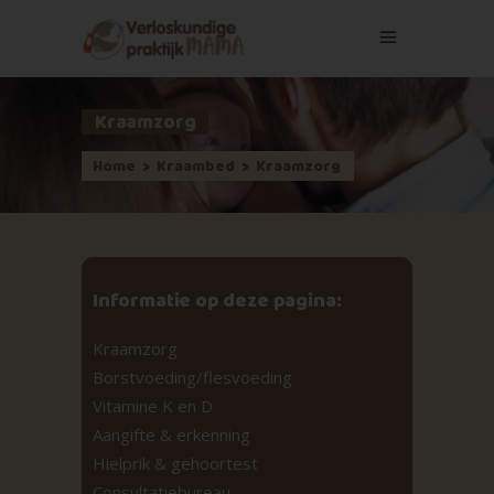
Kraamzorg
Home
>
Kraambed
>
Kraamzorg
Informatie op deze pagina:
Kraamzorg
Borstvoeding/flesvoeding
Vitamine K en D
Aangifte & erkenning
Hielprik & gehoortest
Consultatiebureau