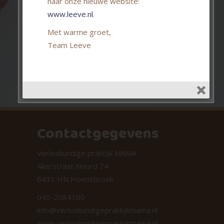
naar onze nieuwe website:
www.leeve.nl
.
Kimberley
Met warme groet,
Team Leeve
Contactgegevens
Verloskundige praktijk MAMA
Akerstraat Noord 74
6431 HN Hoensbroek
045-2084100
info@verloskundigepraktijkmama.nl
www.verloskundigepraktijkmama.nl