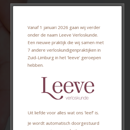
Recensies over onze
praktijk
Vanaf 1 januari 2026 gaan wij verder
onder de naam Leeve Verloskunde.
Een nieuwe praktijk die wij samen met
7 andere verloskundigenpraktijken in
tijk
Verloskundige praktijk Mama,
Natu
Zuid-Limburg in het ‘leeve’ geroepen
ik zou het iedereen aanraden.
Marc
hebben.
Super fijne begeleiding van
onz
zowel Marcella als Nathalie.
bege
Heel erg blij dat we gekozen
hebben voor een
thuisbevalling, dit was een
My
super fijne ervaring. Nathalie
dankjewel voor de fijne
ondersteuning bij de
Uit liefde voor alles wat ons ‘leef’ is.
thuisbevalling. We zullen dit
nooit meer vergeten.
Je wordt automatisch doorgestuurd