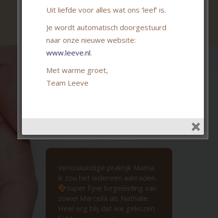
Uit liefde voor alles wat ons ‘leef’ is.
Je wordt automatisch doorgestuurd
naar onze nieuwe website:
www.leeve.nl
.
Met warme groet,
Team Leeve
Recensies over onze
praktijk
tijk
Verloskundige praktijk Mama,
Natu
ik zou het iedereen aanraden.
Marc
Super fijne begeleiding van
onz
zowel Marcella als Nathalie.
bege
Heel erg blij dat we gekozen