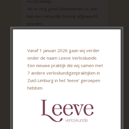
noodzakelijk.
Als er nog geen bloedverlies is, dan
kan een natuurlijk beloop afgewacht
worden.
Duurt het bloedverlies te lang of is te
hevig, dan wordt je doorverwezen
naar de gynaecoloog. Deze
Vanaf 1 januari 2026 gaan wij verder
doorverwijzing kan ook op eigen
onder de naam Leeve Verloskunde.
verzoek al eerder. Samen met de
Een nieuwe praktijk die wij samen met
gynaecoloog wordt dan bekeken wat
7 andere verloskundigenpraktijken in
de beste behandeling op dat
Zuid-Limburg in het ‘leeve’ geroepen
moment is.
hebben.
Wat erna?