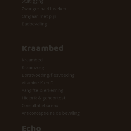
Stuitligging
Zwanger na 41 weken
Omgaan met pijn
Badbevalling
Kraambed
Kraambed
Kraamzorg
Borstvoeding/flesvoeding
Vitamine K en D
Aangifte & erkenning
Hielprik & gehoortest
Consultatiebureau
Anticonceptie na de bevalling
Echo