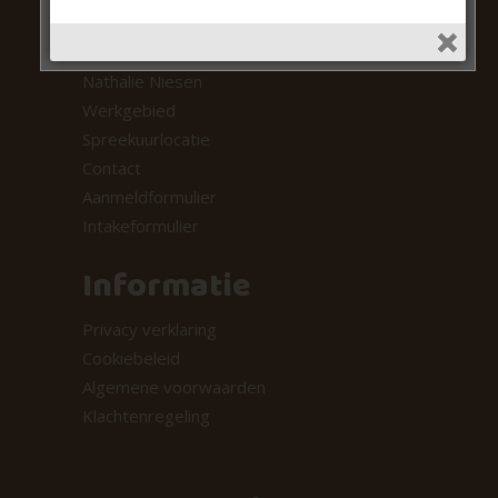
De praktijk
Marcelle Debets
Nathalie Niesen
Werkgebied
Spreekuurlocatie
Contact
Aanmeldformulier
Intakeformulier
Informatie
Privacy verklaring
Cookiebeleid
Algemene voorwaarden
Klachtenregeling