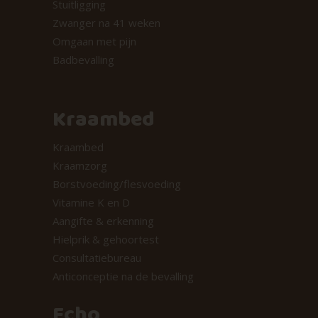
Stuitligging
Zwanger na 41 weken
Omgaan met pijn
Badbevalling
Kraambed
Kraambed
Kraamzorg
Borstvoeding/flesvoeding
Vitamine K en D
Aangifte & erkenning
Hielprik & gehoortest
Consultatiebureau
Anticonceptie na de bevalling
Echo