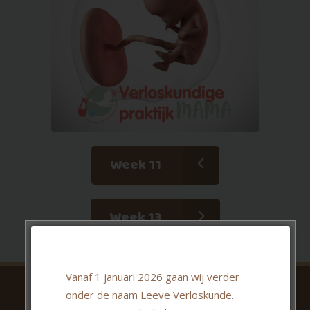
Week 11
Week 13
Vanaf 1 januari 2026 gaan wij verder
Contactgegevens
onder de naam Leeve Verloskunde.