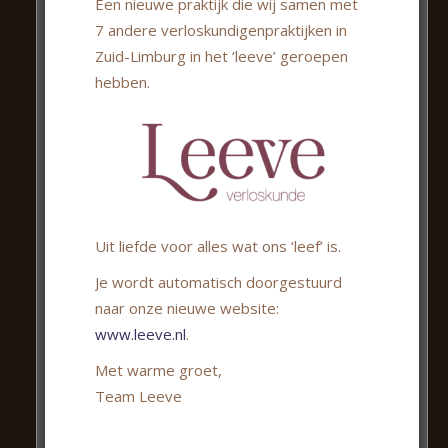
Een nieuwe praktijk die wij samen met
Verloskundige praktijk MAMA
7 andere verloskundigenpraktijken in
Akerstraat Noord 74
Zuid-Limburg in het ‘leeve’ geroepen
6431 HN Hoensbroek
hebben.
045-2084100
info@verloskundigepraktijkmama.nl
www.verloskundigepraktijkmama.nl
Uit liefde voor alles wat ons ‘leef’ is.
Je wordt automatisch doorgestuurd
naar onze nieuwe website:
www.leeve.nl
.
Met warme groet,
Team Leeve
De praktijk